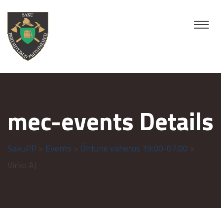
mec-events Details
SakuPP
>
Events
>
Õhtune vahetus 19:00-07:00
>
Virko AJ