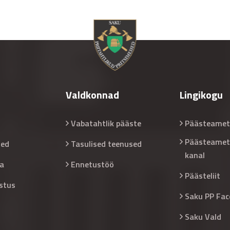
Valdkonnad
Lingikogu
Vabatahtlik pääste
Päästeamet
Päästeamet
sed
Tasulised teenused
kanal
a
Ennetustöö
Päästeliit
stus
Saku PP Fac
Saku Vald