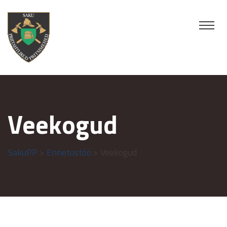
Veekogud
SakuPP
>
Ennetustöö
> Veekogud