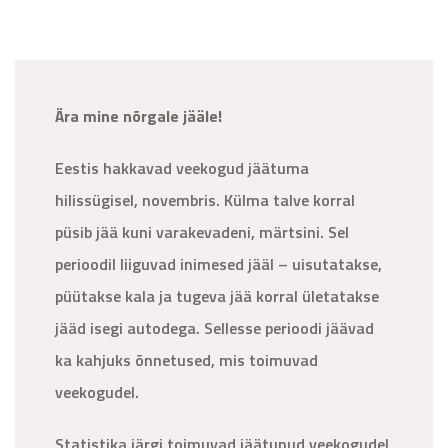
Ära mine nõrgale jääle!
Eestis hakkavad veekogud jäätuma
hilissügisel, novembris. Külma talve korral
püsib jää kuni varakevadeni, märtsini. Sel
perioodil liiguvad inimesed jääl – uisutatakse,
püütakse kala ja tugeva jää korral ületatakse
jääd isegi autodega. Sellesse perioodi jäävad
ka kahjuks õnnetused, mis toimuvad
veekogudel.
Statistika järgi toimuvad jäätunud veekogudel