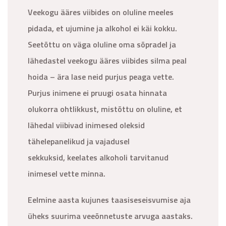
Veekogu ääres viibides on oluline meeles
pidada, et ujumine ja alkohol ei käi kokku.
Seetõttu on väga oluline oma sõpradel ja
lähedastel veekogu ääres viibides silma peal
hoida – ära lase neid purjus peaga vette.
Purjus inimene ei pruugi osata hinnata
olukorra ohtlikkust, mistõttu on oluline, et
lähedal viibivad inimesed oleksid
tähelepanelikud ja vajadusel
sekkuksid, keelates alkoholi tarvitanud
inimesel vette minna.
Eelmine aasta kujunes taasiseseisvumise aja
üheks suurima veeõnnetuste arvuga aastaks.