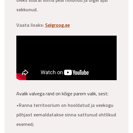
oleks sõbral silma peal hoidnud ja õigel ajal
sekkunud.
Vaata lisaks:
Selgroog.ee
Avalik valvega rand on kõige parem valik, sest:
•Ranna territoorium on hooldatud ja veekogu
põhjast eemaldatakse sinna sattunud ohtlikud
esemed;