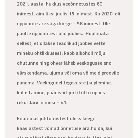
2021. aastal hukkus veeõnnetustes 60
inimest, ainuüksi juulis 15 inimest. Ka 2020. oli
uppunute arv väga kõrge – 58 inimest. Üle
poolte uppunutest olid joobes. Hoolimata
sellest, et ollakse teadlikud joobes vette
mineku ohtlikkusest, kaob alkoholi mõjul
ohutunne ning ohver läheb veekogusse end
värskendama, ujuma või oma võimeid proovile
panema. Veekogudel tegevuste (suplemine,
kalastamine, paadisõit jmt) tõttu uppus
rekordarv inimesi – 41.
Enamusel juhtumistest oleks keegi
kaaslastest võinud õnnetuse ära hoida, kui