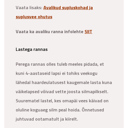
Vaata lisaks:
Avalikud supluskohad ja
suplusvee ohutus
Vaata ka avaliku ranna infolehte
SIIT
Lastega rannas
Perega rannas olles tuleb meeles pidada, et
kuni 4-aastaseid lapsi ei tohiks veekogu
lähedal haardeulatusest kaugemale lasta kuna
väikelapsed võivad vette joosta silmapilkselt.
Suurematel lastel, kes omapäi vees käivad on
oluline koguaeg silm peal hoida. Õnnetused
juhtuvad ootamatult ja kiirelt.