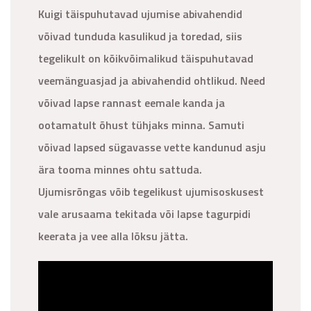
Kuigi täispuhutavad ujumise abivahendid
võivad tunduda kasulikud ja toredad, siis
tegelikult on kõikvõimalikud täispuhutavad
veemänguasjad ja abivahendid ohtlikud. Need
võivad lapse rannast eemale kanda ja
ootamatult õhust tühjaks minna. Samuti
võivad lapsed sügavasse vette kandunud asju
ära tooma minnes ohtu sattuda.
Ujumisrõngas võib tegelikust ujumisoskusest
vale arusaama tekitada või lapse tagurpidi
keerata ja vee alla lõksu jätta.