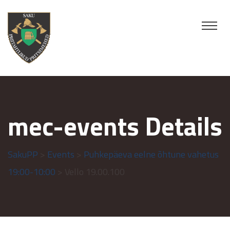
mec-events Details
SakuPP
>
Events
>
Puhkepäeva eelne õhtune vahetus
19:00-10:00
> Vello 19.00.100