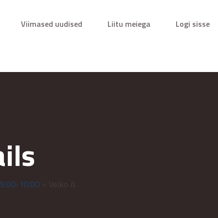
Viimased uudised
Liitu meiega
Logi sisse
ils
9:00-10:00
> Veiko A