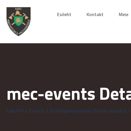
Esileht
Kontakt
Meie
mec-events Deta
SakuPP
>
Events
>
Puhkepäeva eelne õhtune vahetus 1