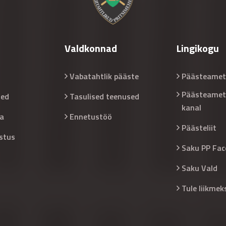
Valdkonnad
Lingikogu
Vabatahtlik pääste
Päästeamet
Päästeamet
sed
Tasulised teenused
kanal
a
Ennetustöö
Päästeliit
stus
Saku PP Fac
Saku Vald
Tule liikmek