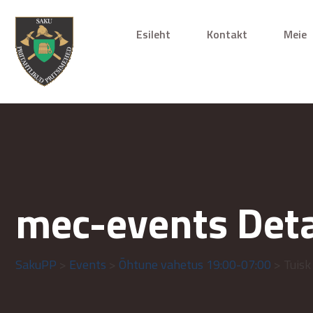
Esileht
Kontakt
Meie
mec-events Deta
SakuPP
>
Events
>
Õhtune vahetus 19:00-07:00
> Tuisk