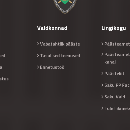
Valdkonnad
Lingikogu
Vabatahtlik pääste
Päästeamet
Päästeamet
sed
Tasulised teenused
kanal
a
Ennetustöö
Päästeliit
stus
Saku PP Fac
Saku Vald
Tule liikmek