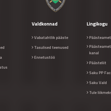
Valdkonnad
Lingikogu
Vabatahtlik pääste
Päästeamet
Päästeamet
sed
Tasulised teenused
kanal
a
Ennetustöö
Päästeliit
stus
Saku PP Fac
Saku Vald
Tule liikmek