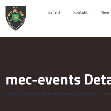
Esileht
Kontakt
Meie
mec-events Deta
SakuPP
>
Events
>
Õhtune vahetus 19:00-07:00
> Tuisk