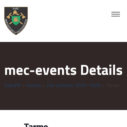
mec-events Details
SakuPP
>
Events
>
24h vahetus 10:00-10:00
> Tarmo
Tarmo