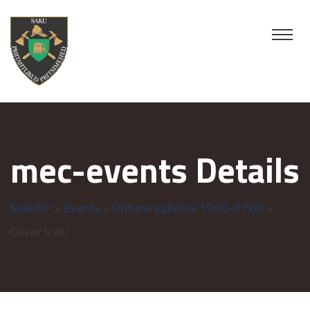
mec-events Details
SakuPP
>
Events
>
Õhtune vahetus 19:00-07:00
>
Oliver V AV