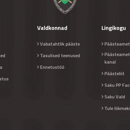
Valdkonnad
Lingikogu
Vabatahtlik pääste
Päästeamet
Päästeamet
sed
Tasulised teenused
kanal
a
Ennetustöö
Päästeliit
stus
Saku PP Fac
Saku Vald
Tule liikmek