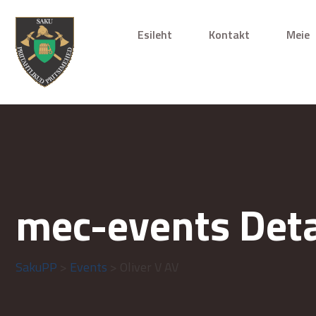
Esileht
Kontakt
Meie
mec-events Deta
SakuPP
>
Events
> Oliver V AV