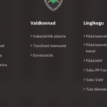
Valdkonnad
Lingikogu
Vabatahtlik pääste
Päästeamet
Päästeamet
sed
Tasulised teenused
kanal
a
Ennetustöö
Päästeliit
stus
Saku PP Fac
Saku Vald
Tule liikmek