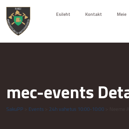
Esileht
Kontakt
Meie
mec-events Deta
SakuPP
>
Events
>
24h vahetus 10:00-10:00
> Neeme A