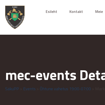
Esileht
Kontakt
Meie
mec-events Deta
SakuPP
>
Events
>
Õhtune vahetus 19:00-07:00
> Mark