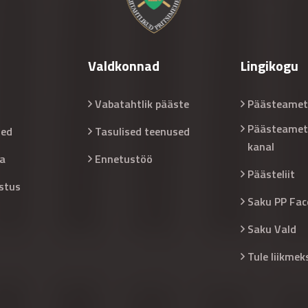
Valdkonnad
Lingikogu
Vabatahtlik pääste
Päästeamet
Päästeamet
sed
Tasulised teenused
kanal
a
Ennetustöö
Päästeliit
stus
Saku PP Fac
Saku Vald
Tule liikmek