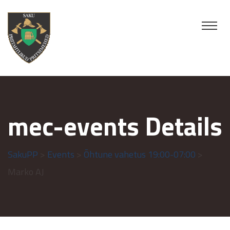
mec-events Details
SakuPP
>
Events
>
Õhtune vahetus 19:00-07:00
>
Marko AJ