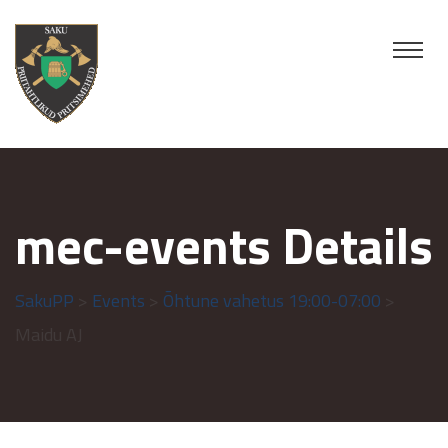
mec-events Details
SakuPP
>
Events
>
Õhtune vahetus 19:00-07:00
>
Maidu AJ