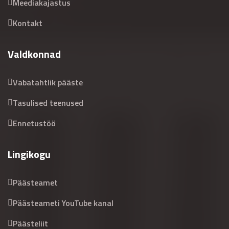
Meediakajastus
Kontakt
Valdkonnad
Vabatahtlik pääste
Tasulised teenused
Ennetustöö
Lingikogu
Päästeamet
Päästeameti YouTube kanal
Päästeliit