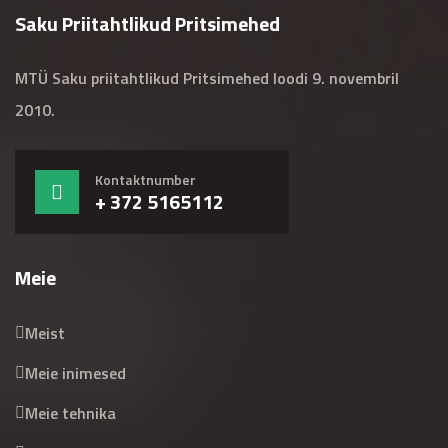
Saku Priitahtlikud Pritsimehed
MTÜ Saku priitahtlikud Pritsimehed loodi 9. novembril
2010.
Kontaktnumber
+ 372 5165112
Meie
Meist
Meie inimesed
Meie tehnika