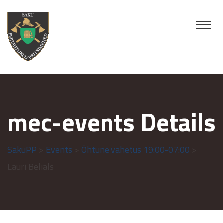
mec-events Details
SakuPP
>
Events
>
Õhtune vahetus 19:00-07:00
>
Lauri Belials