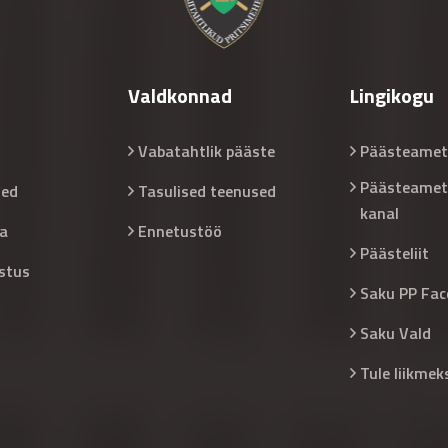
Valdkonnad
Lingikogu
Vabatahtlik pääste
Päästeamet
Päästeamet
sed
Tasulised teenused
kanal
a
Ennetustöö
Päästeliit
stus
Saku PP Fac
Saku Vald
Tule liikmek