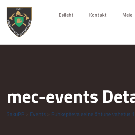
Esileht
Kontakt
Meie
mec-events Deta
SakuPP
>
Events
>
Puhkepäeva eelne õhtune vahetus 1