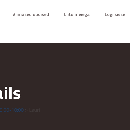
Viimased uudised
Liitu meiega
Logi sisse
ils
9:00-10:00
> Lauri