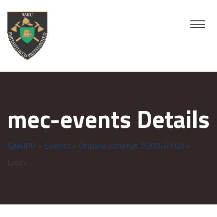
mec-events Details
SakuPP
>
Events
>
Õhtune vahetus 19:00-07:00
>
Lauri