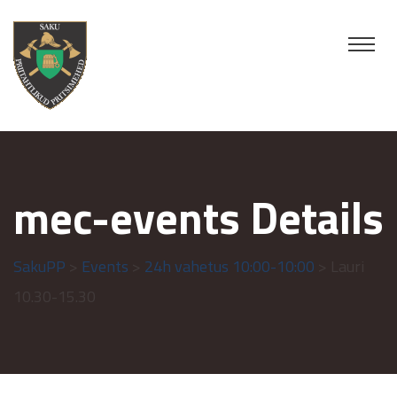
mec-events Details
SakuPP
>
Events
>
24h vahetus 10:00-10:00
> Lauri
10.30-15.30