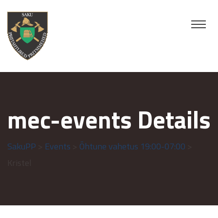
mec-events Details
SakuPP
>
Events
>
Õhtune vahetus 19:00-07:00
>
Kristel