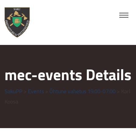
mec-events Details
SakuPP
>
Events
>
Õhtune vahetus 19:00-07:00
> Karl
Koosa