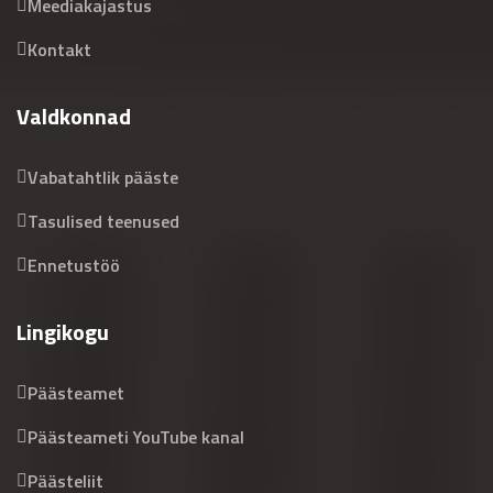
Meediakajastus
Kontakt
Valdkonnad
Vabatahtlik pääste
Tasulised teenused
Ennetustöö
Lingikogu
Päästeamet
Päästeameti YouTube kanal
Päästeliit