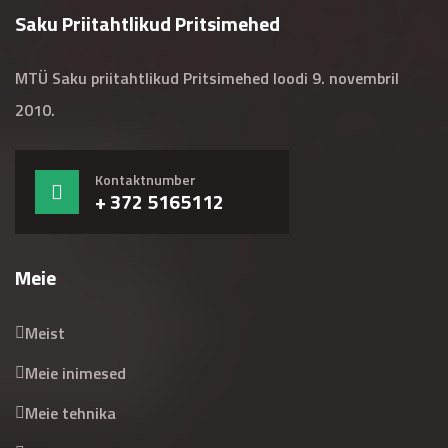
Saku Priitahtlikud Pritsimehed
MTÜ Saku priitahtlikud Pritsimehed loodi 9. novembril
2010.
Kontaktnumber
+ 372 5165112
Meie
Meist
Meie inimesed
Meie tehnika