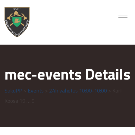
mec-events Details
SakuPP
>
Events
>
24h vahetus 10:00-10:00
> Karl
Koosa 19 … 9