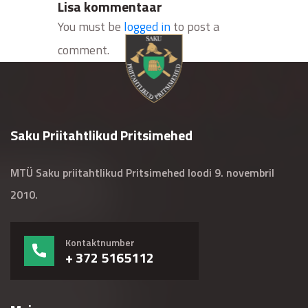
Lisa kommentaar
You must be
logged in
to post a
comment.
Saku Priitahtlikud Pritsimehed
MTÜ Saku priitahtlikud Pritsimehed loodi 9. novembril
2010.
Kontaktnumber
+ 372 5165112