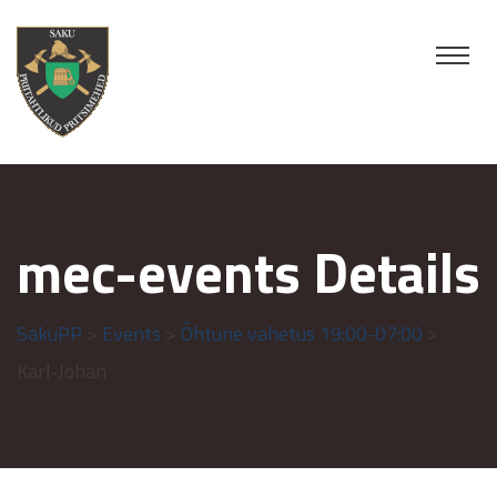
mec-events Details
SakuPP
>
Events
>
Õhtune vahetus 19:00-07:00
>
Karl-Johan