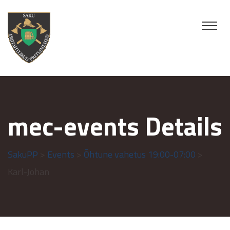
mec-events Details
SakuPP
>
Events
>
Õhtune vahetus 19:00-07:00
>
Karl-Johan