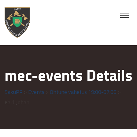
mec-events Details
SakuPP
>
Events
>
Õhtune vahetus 19:00-07:00
>
Karl-Johan