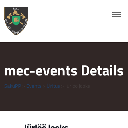
mec-events Details
SakuPP
>
Events
>
Üritus
> Jüriöö jooks
Jüriöö jooks