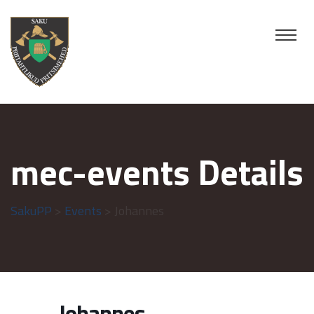
mec-events Details
SakuPP
>
Events
> Johannes
Johannes