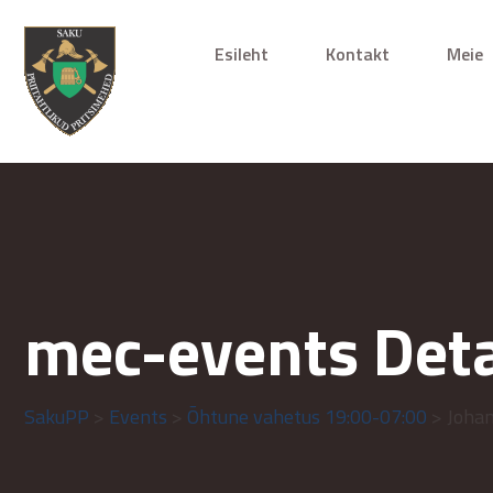
Esileht
Kontakt
Meie
mec-events Deta
SakuPP
>
Events
>
Õhtune vahetus 19:00-07:00
> Joha