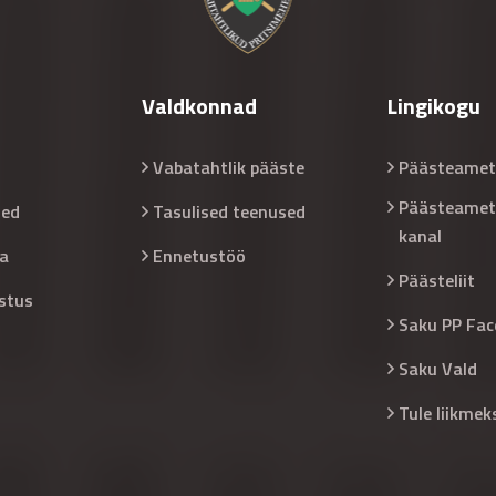
Valdkonnad
Lingikogu
Vabatahtlik pääste
Päästeamet
Päästeamet
sed
Tasulised teenused
kanal
a
Ennetustöö
Päästeliit
stus
Saku PP Fac
Saku Vald
Tule liikmek