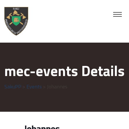
mec-events Details
SakuPP
>
Events
> Johannes
Johannes