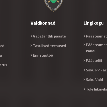
Valdkonnad
Lingikogu
Vabatahtlik pääste
Päästeamet
Päästeamet
sed
Tasulised teenused
kanal
a
Ennetustöö
Päästeliit
stus
Saku PP Fac
Saku Vald
Tule liikmek