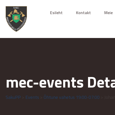
Esileht
Kontakt
Meie
mec-events Deta
SakuPP
>
Events
>
Õhtune vahetus 19:00-07:00
> Joha