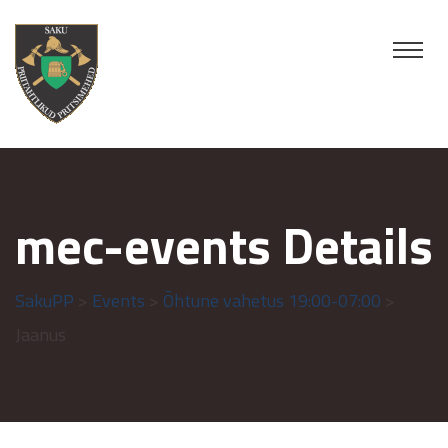
mec-events Details
SakuPP
>
Events
>
Õhtune vahetus 19:00-07:00
>
Jaanus