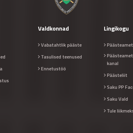
Valdkonnad
Lingikogu
Vabatahtlik pääste
Päästeamet
Päästeamet
sed
Tasulised teenused
kanal
a
Ennetustöö
Päästeliit
stus
Saku PP Fac
Saku Vald
Tule liikmek