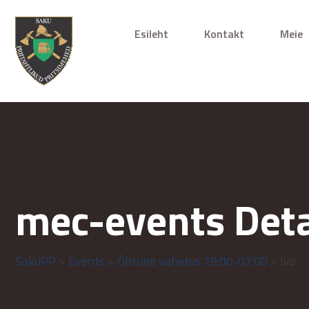
Esileht
Kontakt
Meie
mec-events Deta
SakuPP
>
Events
>
Õhtune vahetus 19:00-07:00
> Ivo