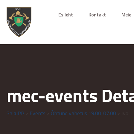
Esileht
Kontakt
Meie
mec-events Deta
SakuPP
>
Events
>
Õhtune vahetus 19:00-07:00
> Ivo