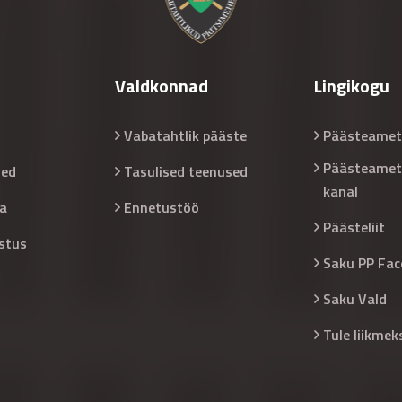
Valdkonnad
Lingikogu
Vabatahtlik pääste
Päästeamet
Päästeamet
sed
Tasulised teenused
kanal
a
Ennetustöö
Päästeliit
stus
Saku PP Fac
Saku Vald
Tule liikmek