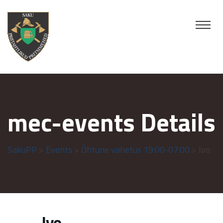
mec-events Details
SakuPP
>
Events
>
Õhtune vahetus 19:00-07:00
> Ivo
Ivo