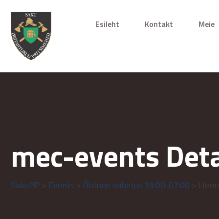
Esileht
Kontakt
Meie
mec-events Deta
SakuPP
>
Events
>
Õhtune vahetus 19:00-07:00
> Henri