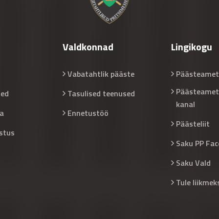
Valdkonnad
Lingikogu
Vabatahtlik pääste
Päästeamet
Päästeamet
sed
Tasulised teenused
kanal
a
Ennetustöö
Päästeliit
stus
Saku PP Fac
Saku Vald
Tule liikmek