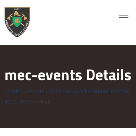
mec-events Details
SakuPP
>
Events
>
Puhkepäeva eelne õhtune vahetus
19:00-10:00
> Heido