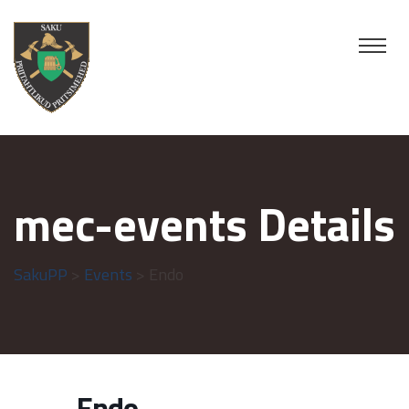
mec-events Details
SakuPP
>
Events
> Endo
Endo