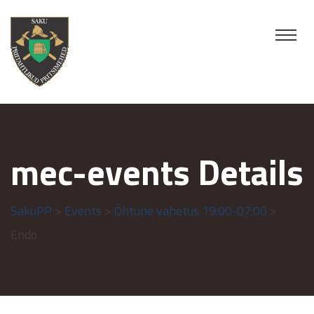
mec-events Details
SakuPP
>
Events
>
Õhtune vahetus 19:00-07:00
>
Endo