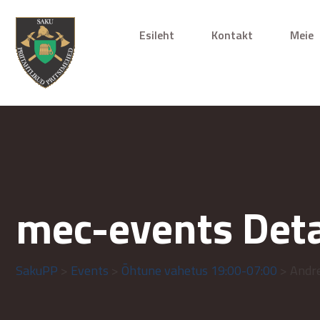
Esileht
Kontakt
Meie
mec-events Deta
SakuPP
>
Events
>
Õhtune vahetus 19:00-07:00
> Andr