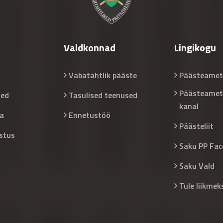
Valdkonnad
Lingikogu
Vabatahtlik pääste
Päästeamet
Päästeamet
sed
Tasulised teenused
kanal
a
Ennetustöö
Päästeliit
stus
Saku PP Fac
Saku Vald
Tule liikmek