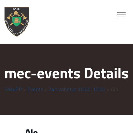
mec-events Details
SakuPP
>
Events
>
24h vahetus 10:00-10:00
> Alo
Alo