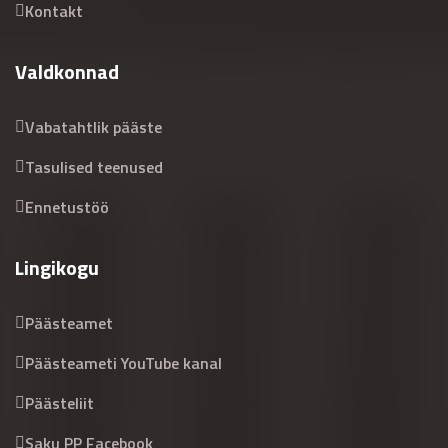
Kontakt
Valdkonnad
Vabatahtlik pääste
Tasulised teenused
Ennetustöö
Lingikogu
Päästeamet
Päästeameti YouTube kanal
Päästeliit
Saku PP Facebook