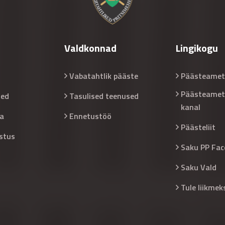
Valdkonnad
Lingikogu
Vabatahtlik pääste
Päästeamet
Päästeamet
sed
Tasulised teenused
kanal
a
Ennetustöö
Päästeliit
stus
Saku PP Fac
Saku Vald
Tule liikmek