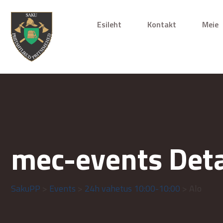
Esileht
Kontakt
Meie
mec-events Deta
SakuPP
>
Events
>
24h vahetus 10:00-10:00
> Alo