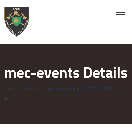
mec-events Details
SakuPP
>
Events
>
Õhtune vahetus 19:00-07:00
>
Aare