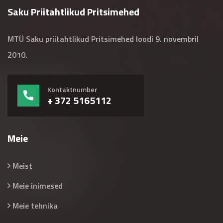
Saku Priitahtlikud Pritsimehed
MTÜ Saku priitahtlikud Pritsimehed loodi 9. novembril
2010.
Kontaktnumber
+ 372 5165112
Meie
Meist
Meie inimesed
Meie tehnika