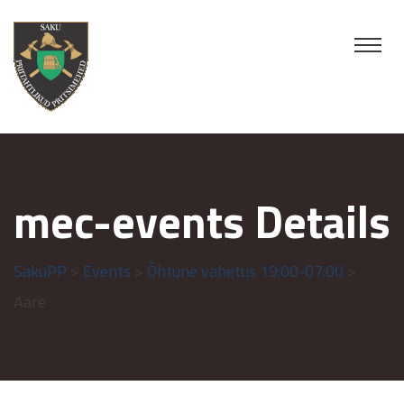
mec-events Details
SakuPP
>
Events
>
Õhtune vahetus 19:00-07:00
>
Aare