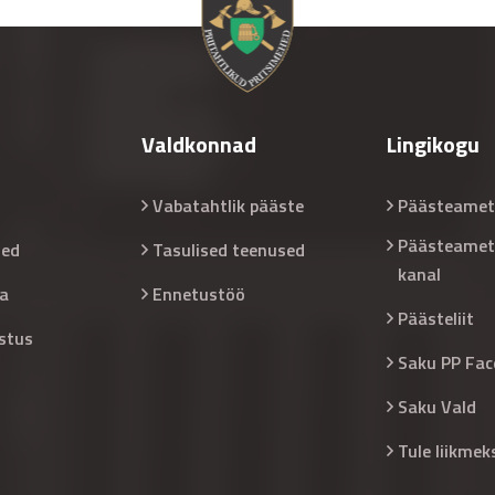
Valdkonnad
Lingikogu
Vabatahtlik pääste
Päästeamet
Päästeamet
sed
Tasulised teenused
kanal
a
Ennetustöö
Päästeliit
stus
Saku PP Fac
Saku Vald
Tule liikmek