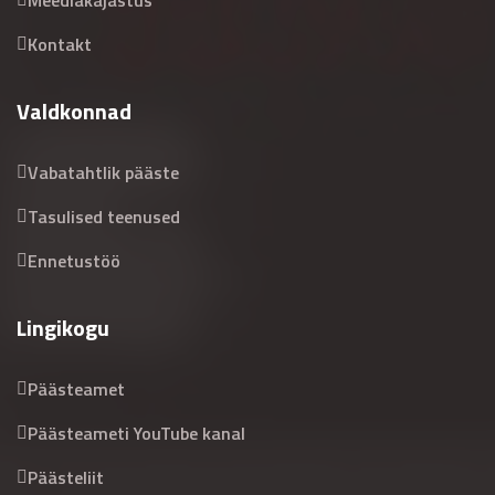
Meediakajastus
Kontakt
Valdkonnad
Vabatahtlik pääste
Tasulised teenused
Ennetustöö
Lingikogu
Päästeamet
Päästeameti YouTube kanal
Päästeliit