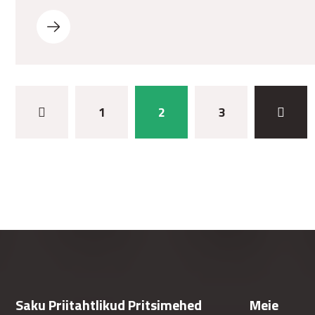
1
2
3
Saku Priitahtlikud Pritsimehed
Meie