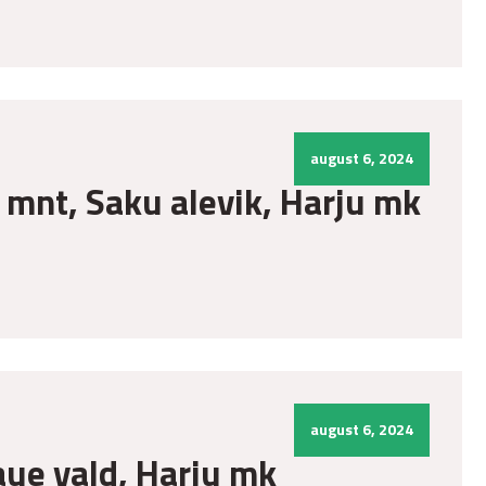
august 6, 2024
a mnt, Saku alevik, Harju mk
august 6, 2024
aue vald, Harju mk