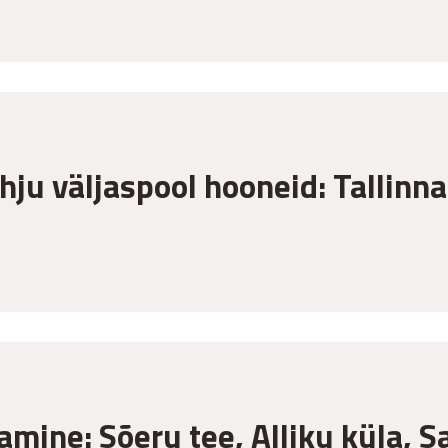
hju väljaspool hooneid: Tallinn
amine: Sõeru tee, Alliku küla, S