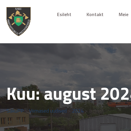
Esileht
Kontakt
Meie
Kuu:
august 20
SakuPP
>
Viimased uudised
>
2024
> august