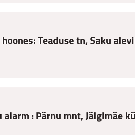
u hoones: Teaduse tn, Saku alev
u alarm : Pärnu mnt, Jälgimäe k