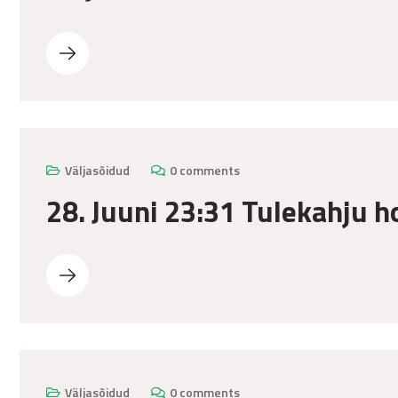
Väljasõidud
0 comments
28. Juuni 23:31 Tulekahju h
Väljasõidud
0 comments