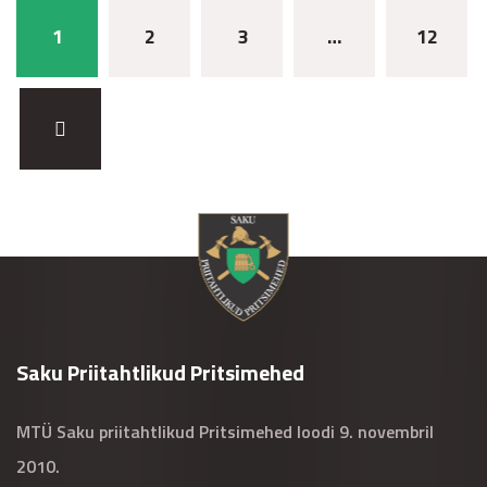
1
2
3
…
12
Saku Priitahtlikud Pritsimehed
MTÜ Saku priitahtlikud Pritsimehed loodi 9. novembril
2010.