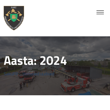
Aasta:
2024
SakuPP
>
Viimased uudised
> 2024