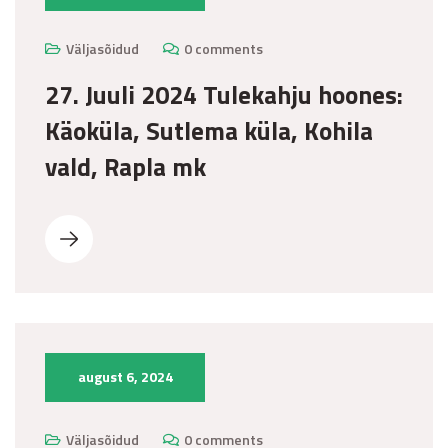
Väljasõidud
0 comments
27. Juuli 2024 Tulekahju hoones:
Käoküla, Sutlema küla, Kohila
vald, Rapla mk
august 6, 2024
Väljasõidud
0 comments