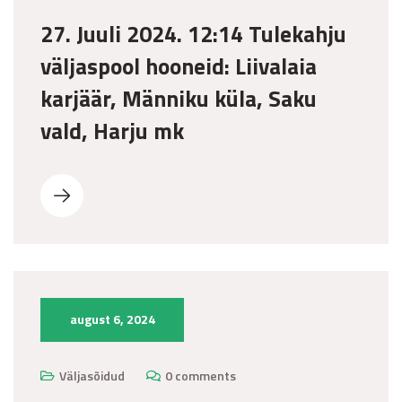
27. Juuli 2024. 12:14 Tulekahju
väljaspool hooneid: Liivalaia
karjäär, Männiku küla, Saku
vald, Harju mk
august 6, 2024
Väljasõidud
0 comments