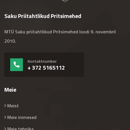
Saku Priitahtlikud Pritsimehed
MTÜ Saku priitahtlikud Pritsimehed loodi 9. novembril
2010.
Kontaktnumber
+ 372 5165112
Meie
Meist
Meie inimesed
Meie tehnika