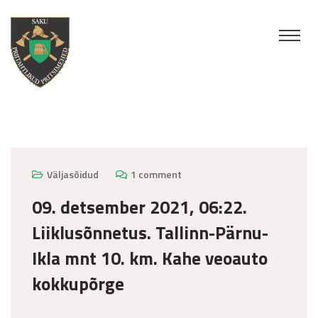
detsember 9, 2021
Väljasõidud
1 comment
09. detsember 2021, 06:22.
Liiklusõnnetus. Tallinn-Pärnu-
Ikla mnt 10. km. Kahe veoauto
kokkupõrge