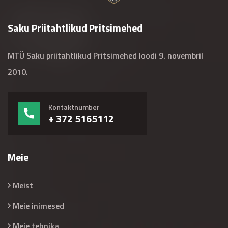
Saku Priitahtlikud Pritsimehed
MTÜ Saku priitahtlikud Pritsimehed loodi 9. novembril
2010.
Kontaktnumber
+ 372 5165112
Meie
Meist
Meie inimesed
Meie tehnika