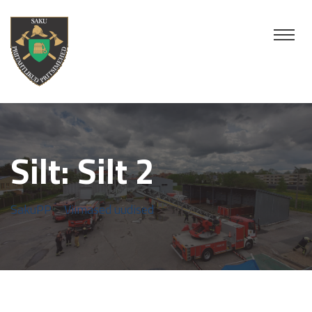
Silt:
Silt 2
SakuPP
>
Viimased uudised
> Silt 2