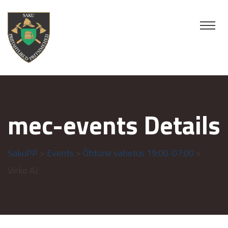
mec-events Details
SakuPP
>
Events
>
Õhtune vahetus 19:00-07:00
>
Virko AJ